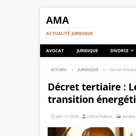
AMA
ACTUALITÉ JURIDIQUE
AVOCAT
JURIDIQUE
DIVORCE
ACCUEIL
JURIDIQUE
Décret tertiair
Décret tertiaire : L
transition énergét
juin 17, 2026
Céline Dubois
Juridiq