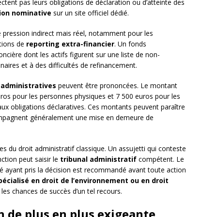
ectent pas leurs obligations de déclaration ou d’atteinte des
ion nominative
sur un site officiel dédié.
de pression indirect mais réel, notamment pour les
tions de
reporting extra-financier
. Un fonds
ncière dont les actifs figurent sur une liste de non-
aires et à des difficultés de refinancement.
administratives
peuvent être prononcées. Le montant
uros pour les personnes physiques et 7 500 euros pour les
 obligations déclaratives. Ces montants peuvent paraître
ompagnent généralement une mise en demeure de
es du droit administratif classique. Un assujetti qui conteste
tion peut saisir le
tribunal administratif
compétent. Le
ité ayant pris la décision est recommandé avant toute action
écialisé en droit de l’environnement ou en droit
les chances de succès d’un tel recours.
 de plus en plus exigeante