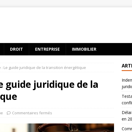
DROIT
ENTREPRISE
IMMOBILIER
ART
e : Le guide juridique de la transition énergétique
Indem
e guide juridique de la
jurid
ique
Testa
confl
Délai
ue
Commentaires fermés
en 2
Comme