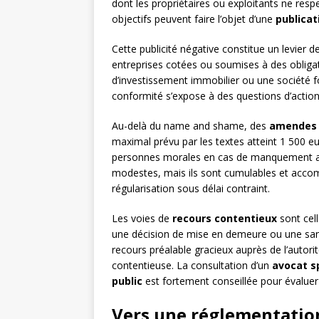
dont les propriétaires ou exploitants ne resp
objectifs peuvent faire l’objet d’une
publicat
Cette publicité négative constitue un levier 
entreprises cotées ou soumises à des obliga
d’investissement immobilier ou une société fo
conformité s’expose à des questions d’actionn
Au-delà du name and shame, des
amendes 
maximal prévu par les textes atteint 1 500 e
personnes morales en cas de manquement aux
modestes, mais ils sont cumulables et acc
régularisation sous délai contraint.
Les voies de
recours contentieux
sont cell
une décision de mise en demeure ou une sanc
recours préalable gracieux auprès de l’autor
contentieuse. La consultation d’un
avocat sp
public
est fortement conseillée pour évaluer 
Vers une réglementation