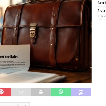
famili
Notai
impor