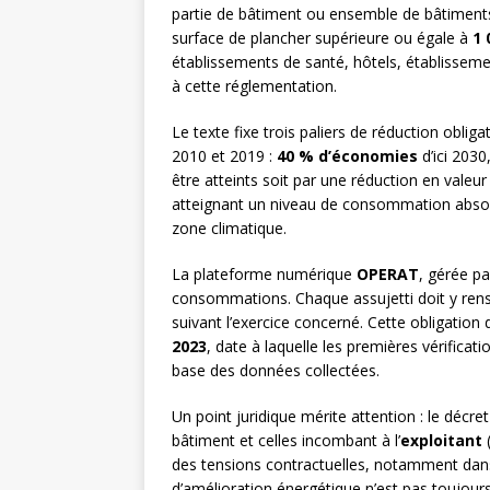
partie de bâtiment ou ensemble de bâtiments 
surface de plancher supérieure ou égale à
1 
établissements de santé, hôtels, établisse
à cette réglementation.
Le texte fixe trois paliers de réduction oblig
2010 et 2019 :
40 % d’économies
d’ici 2030
être atteints soit par une réduction en valeur
atteignant un niveau de consommation absolue 
zone climatique.
La plateforme numérique
OPERAT
, gérée par
consommations. Chaque assujetti doit y ren
suivant l’exercice concerné. Cette obligation 
2023
, date à laquelle les premières vérificat
base des données collectées.
Un point juridique mérite attention : le décre
bâtiment et celles incombant à l’
exploitant
(
des tensions contractuelles, notamment dans
d’amélioration énergétique n’est pas toujours