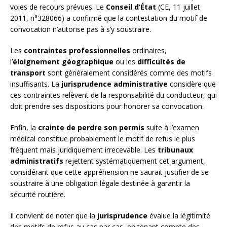
voies de recours prévues. Le
Conseil d’État
(CE, 11 juillet
2011, n°328066) a confirmé que la contestation du motif de
convocation n’autorise pas à s’y soustraire.
Les
contraintes professionnelles
ordinaires,
l’
éloignement géographique
ou les
difficultés de
transport
sont généralement considérés comme des motifs
insuffisants. La
jurisprudence administrative
considère que
ces contraintes relèvent de la responsabilité du conducteur, qui
doit prendre ses dispositions pour honorer sa convocation.
Enfin, la
crainte de perdre son permis
suite à l’examen
médical constitue probablement le motif de refus le plus
fréquent mais juridiquement irrecevable. Les
tribunaux
administratifs
rejettent systématiquement cet argument,
considérant que cette appréhension ne saurait justifier de se
soustraire à une obligation légale destinée à garantir la
sécurité routière.
Il convient de noter que la
jurisprudence
évalue la légitimité
des motifs de refus au cas par cas, en tenant compte des