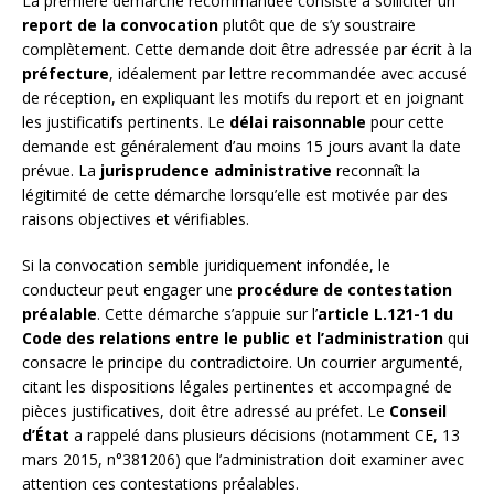
La première démarche recommandée consiste à solliciter un
report de la convocation
plutôt que de s’y soustraire
complètement. Cette demande doit être adressée par écrit à la
préfecture
, idéalement par lettre recommandée avec accusé
de réception, en expliquant les motifs du report et en joignant
les justificatifs pertinents. Le
délai raisonnable
pour cette
demande est généralement d’au moins 15 jours avant la date
prévue. La
jurisprudence administrative
reconnaît la
légitimité de cette démarche lorsqu’elle est motivée par des
raisons objectives et vérifiables.
Si la convocation semble juridiquement infondée, le
conducteur peut engager une
procédure de contestation
préalable
. Cette démarche s’appuie sur l’
article L.121-1 du
Code des relations entre le public et l’administration
qui
consacre le principe du contradictoire. Un courrier argumenté,
citant les dispositions légales pertinentes et accompagné de
pièces justificatives, doit être adressé au préfet. Le
Conseil
d’État
a rappelé dans plusieurs décisions (notamment CE, 13
mars 2015, n°381206) que l’administration doit examiner avec
attention ces contestations préalables.