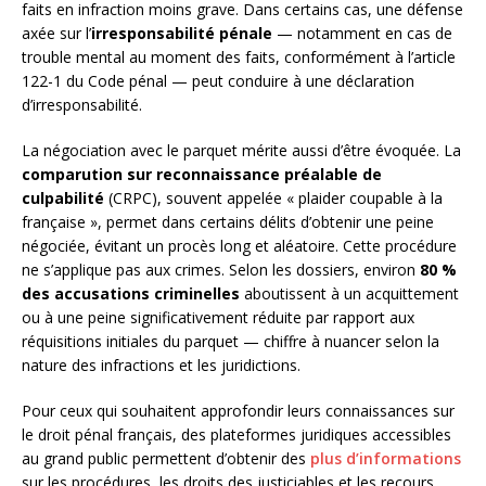
faits en infraction moins grave. Dans certains cas, une défense
axée sur l’
irresponsabilité pénale
— notamment en cas de
trouble mental au moment des faits, conformément à l’article
122-1 du Code pénal — peut conduire à une déclaration
d’irresponsabilité.
La négociation avec le parquet mérite aussi d’être évoquée. La
comparution sur reconnaissance préalable de
culpabilité
(CRPC), souvent appelée « plaider coupable à la
française », permet dans certains délits d’obtenir une peine
négociée, évitant un procès long et aléatoire. Cette procédure
ne s’applique pas aux crimes. Selon les dossiers, environ
80 %
des accusations criminelles
aboutissent à un acquittement
ou à une peine significativement réduite par rapport aux
réquisitions initiales du parquet — chiffre à nuancer selon la
nature des infractions et les juridictions.
Pour ceux qui souhaitent approfondir leurs connaissances sur
le droit pénal français, des plateformes juridiques accessibles
au grand public permettent d’obtenir des
plus d’informations
sur les procédures, les droits des justiciables et les recours