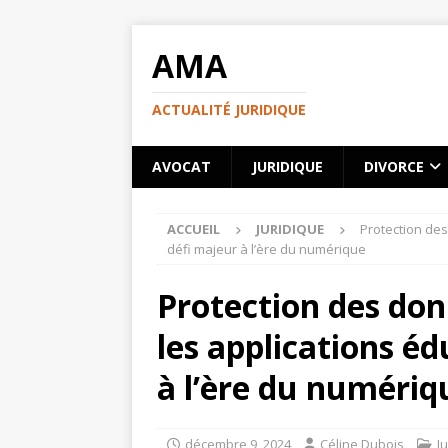
AMA
ACTUALITÉ JURIDIQUE
AVOCAT
JURIDIQUE
DIVORCE
ACCUEIL
JURIDIQUE
Protection des
défi majeur à l’ère du numérique
Protection des don
les applications éd
à l’ère du numériq
décembre 9, 2024
Céline Dubois
J