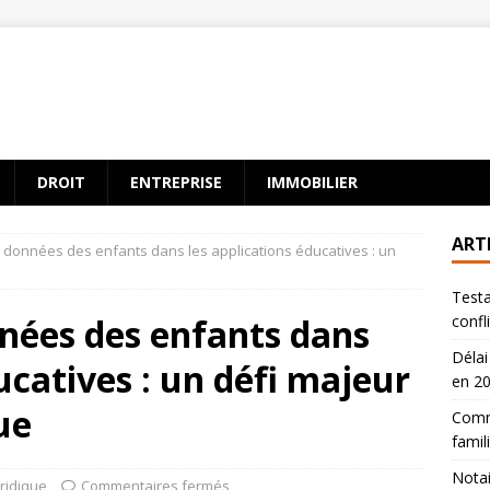
DROIT
ENTREPRISE
IMMOBILIER
ART
 données des enfants dans les applications éducatives : un
Testa
nées des enfants dans
confl
Délai
ucatives : un défi majeur
en 2
ue
Comme
famili
Notai
uridique
Commentaires fermés