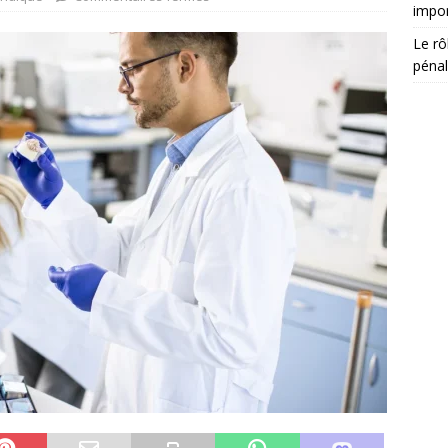
impor
Le rô
péna