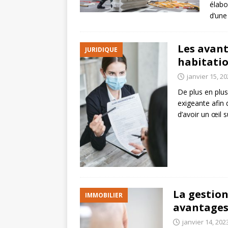
élabo
d’une
Les avant
JURIDIQUE
habitatio
janvier 15, 2
De plus en plus
exigeante afin d
d’avoir un œil s
La gestion
IMMOBILIER
avantage
janvier 14, 202