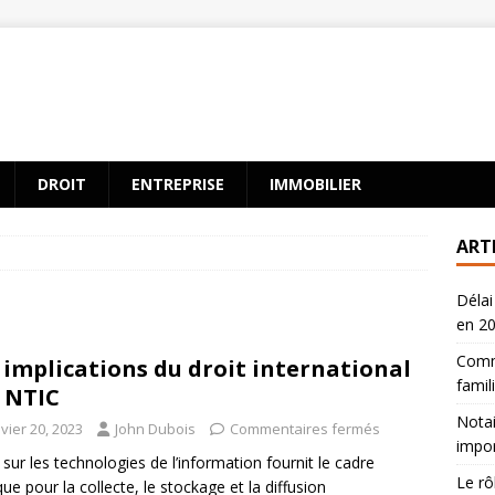
DROIT
ENTREPRISE
IMMOBILIER
ART
Délai
en 2
Comme
 implications du droit international
famili
 NTIC
Notai
vier 20, 2023
John Dubois
Commentaires fermés
impor
i sur les technologies de l’information fournit le cadre
Le rô
ique pour la collecte, le stockage et la diffusion