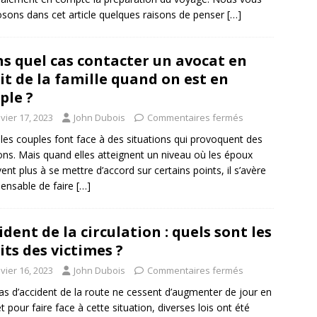
sons dans cet article quelques raisons de penser
[…]
s quel cas contacter un avocat en
it de la famille quand on est en
ple ?
vier 17, 2023
John Dubois
Commentaires fermés
les couples font face à des situations qui provoquent des
ons. Mais quand elles atteignent un niveau où les époux
ivent plus à se mettre d’accord sur certains points, il s’avère
pensable de faire
[…]
ident de la circulation : quels sont les
its des victimes ?
vier 16, 2023
John Dubois
Commentaires fermés
as d’accident de la route ne cessent d’augmenter de jour en
et pour faire face à cette situation, diverses lois ont été