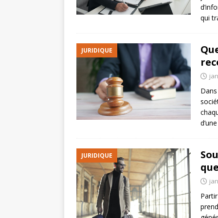
d’inf
qui t
Que
JURIDIQUE
rec
jan
Dans 
socié
chaqu
d’une
Sou
JURIDIQUE
que
jan
Parti
prend
génér