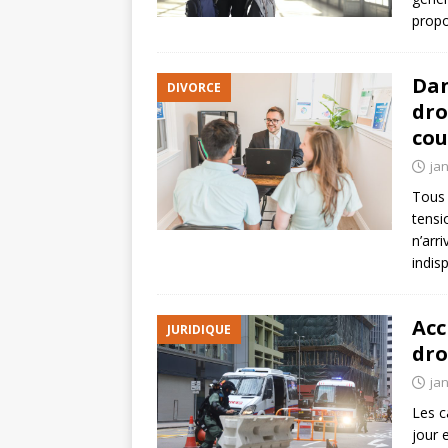
propo
Dan
DIVORCE
dro
cou
jan
Tous 
tensi
n’arr
indis
Acc
JURIDIQUE
dro
jan
Les c
jour 