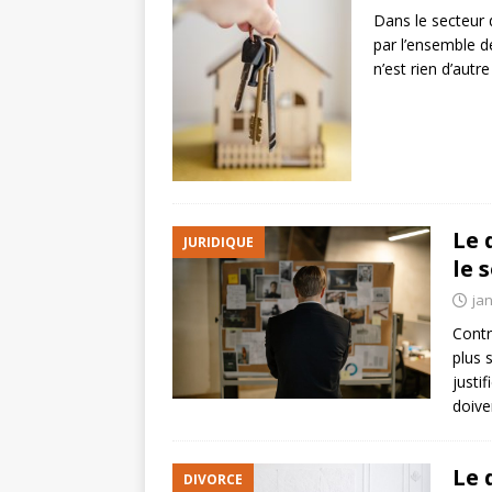
Dans le secteur 
par l’ensemble d
n’est rien d’aut
Le 
JURIDIQUE
le s
jan
Contr
plus 
justi
doive
Le 
DIVORCE