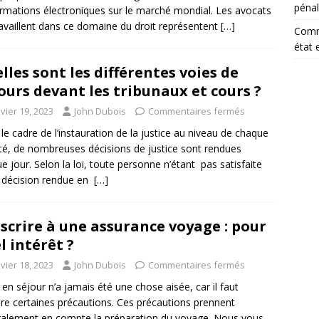
péna
ormations électroniques sur le marché mondial. Les avocats
ravaillent dans ce domaine du droit représentent
[…]
Comm
état 
lles sont les différentes voies de
ours devant les tribunaux et cours ?
vier 19, 2023
John Dubois
Commentaires fermés
le cadre de l’instauration de la justice au niveau de chaque
té, de nombreuses décisions de justice sont rendues
e jour. Selon la loi, toute personne n’étant pas satisfaite
 décision rendue en
[…]
scrire à une assurance voyage : pour
l intérêt ?
vier 18, 2023
John Dubois
Commentaires fermés
r en séjour n’a jamais été une chose aisée, car il faut
re certaines précautions. Ces précautions prennent
alement en compte la préparation du voyage. Nous vous