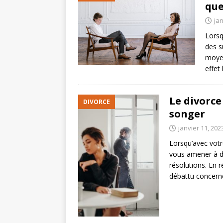
que
jan
Lorsq
des s
moyen
effet
Le divorce
DIVORCE
songer
janvier 11, 202
Lorsqu’avec votr
vous amener à d
résolutions. En r
débattu concer