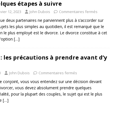
lques étapes à suivre
vier 12, 2023
John Dubois
Commentaires fermés
ue deux partenaires ne parviennent plus à s’accorder sur
ujets les plus simples au quotidien, il est remarqué que le
 le plus employé est le divorce. Le divorce constitue à cet
 l’option
[…]
 : les précautions à prendre avant d’y
3
John Dubois
Commentaires fermés
e conjoint, vous vous entendez sur une décision devant
ivorcer, vous devez absolument prendre quelques
éalité, pour la plupart des couples, le sujet qui est le plus
ne
[…]